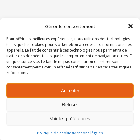
Gérer le consentement
Mentions légales
Pour offrir les meilleures expériences, nous utilisons des technologies
telles que les cookies pour stocker et/ou accéder aux informations des
appareils. Le fait de consentir à ces technologies nous permettra de
traiter des données telles que le comportement de navigation ou les ID
CMFM - 93-95 avenue du Général Leclerc 75014
uniques sur ce site. Le fait de ne pas consentir ou de retirer son
Paris
consentement peut avoir un effet négatif sur certaines caractéristiques
et fonctions.
Contactez-nous
Tél : 01 44 64 84 70
Accepter
Refuser
Voir les préférences
2026 CMFM ©.
Thème Ashe par
WP Royal
.
Politique de cookies
Mentions légales