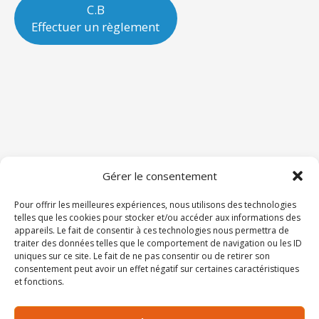
C.B
Effectuer un règlement
Gérer le consentement
Mentions légales
Pour offrir les meilleures expériences, nous utilisons des technologies
telles que les cookies pour stocker et/ou accéder aux informations des
appareils. Le fait de consentir à ces technologies nous permettra de
traiter des données telles que le comportement de navigation ou les ID
CMFM - 93-95 avenue du Général Leclerc 75014
uniques sur ce site. Le fait de ne pas consentir ou de retirer son
Paris
consentement peut avoir un effet négatif sur certaines caractéristiques
et fonctions.