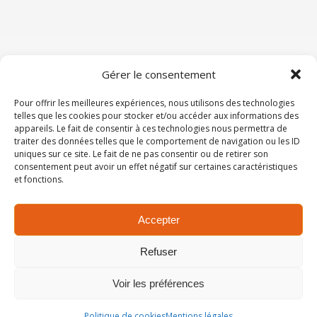
Gérer le consentement
Mentions légales
Pour offrir les meilleures expériences, nous utilisons des technologies
telles que les cookies pour stocker et/ou accéder aux informations des
appareils. Le fait de consentir à ces technologies nous permettra de
traiter des données telles que le comportement de navigation ou les ID
CMFM - 93-95 avenue du Général Leclerc 75014
uniques sur ce site. Le fait de ne pas consentir ou de retirer son
Paris
consentement peut avoir un effet négatif sur certaines caractéristiques
et fonctions.
Contactez-nous
Tél : 01 44 64 84 70
Accepter
Refuser
Voir les préférences
2026 CMFM ©.
Thème Ashe par
WP Royal
.
Politique de cookies
Mentions légales