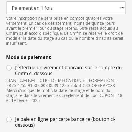
s
à
c
o
Votre inscription ne sera prise en compte qu’après votre
versement. En cas de désistement moins de quinze jours
c
avant le premier jour du stage retenu, 50% reste acquis au
h
Cmfm sauf accord spécifique. Le Cmfm se réserve le droit de
e
modifier la date du stage au cas où le nombre d’inscrits serait
r
insuffisant.
Mode de paiement
J’effectue un virement bancaire sur le compte du
Cmfm ci-dessous
IBAN : C.M.F.M – CTRE DE MEDIATION ET FORMATION –
FR76 4255 9100 0008 0039 1225 756 BIC CCOPFRPPXXX
Merci d’indiquer le motif, la date de stage et le nom du
stagiaire dans le virement ex : réglement de Luc DUPONT 18
et 19 février 2025
Je paie en ligne par carte bancaire (bouton ci-
dessous)